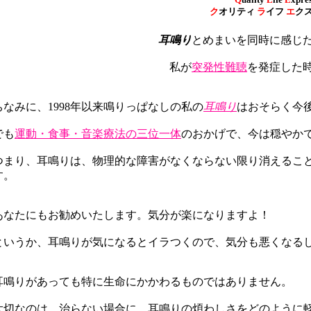
ク
オリティ
ラ
イフ
エ
ク
耳鳴り
とめまいを同時に感じ
私が
突発性難聴
を発症した
ちなみに、1998年以来鳴りっぱなしの私の
耳鳴り
はおそらく今
でも
運動・食事・音楽療法の三位一体
のおかげで、今は穏やか
つまり、耳鳴りは、物理的な障害がなくならない限り消えるこ
す。
あなたにもお勧めいたします。気分が楽になりますよ！
というか、耳鳴りが気になるとイラつくので、気分も悪くなる
耳鳴りがあっても特に生命にかかわるものではありません。
大切なのは、治らない場合に、耳鳴りの煩わしさをどのように