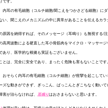
りです。
、内耳の有毛細胞（コルチ細胞/聞こえをつかさどる細胞）に
ない、聞こえのメカニズムの中に異常があることを伝えるカラ
の原因を納得すれば、そのメッセージ（耳鳴り）も無視する/
の高周波数による硬直した耳小骨筋肉をマイクロ・マッサージ
であり、医学的な根拠も実証もございません。
ことは、完全に安全であり、まったく危険も害もないことです
、おそらく内耳の有毛細胞（コルチ細胞）が痙攣を起こしてい
ーズな動きができず、ぎっこん、ばっこんとぎこちなく動いて
障害が治らなければ、
耳鳴り
はおさまらないと思います。