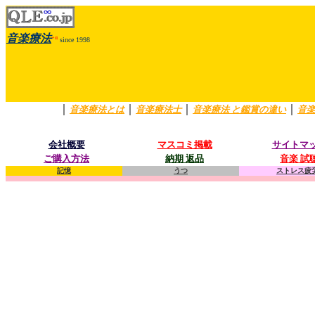
音楽療法
+α
since 1998
｜
｜
｜
｜
音楽療法とは
音楽療法士
音楽療法 と鑑賞の違い
音楽
会社概要
マスコミ掲載
サイトマ
ご購入方法
納期 返品
音楽 試
記憶
うつ
ストレス疲