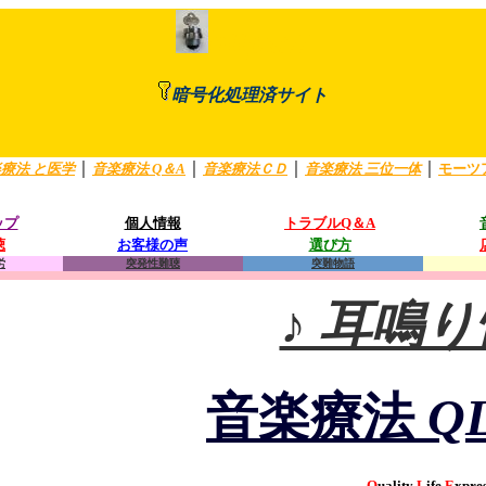
https://
暗号化処理済サイト
｜
｜
｜
｜
療法 と医学
音楽療法 Q＆A
音楽療法ＣＤ
音楽療法 三位一体
モーツ
ップ
個人情報
トラブルQ＆A
聴
お客様の声
選び方
労
突発性難聴
突難物語
♪ 耳鳴
音楽療法
Q
Q
uality
L
ife
E
xpre