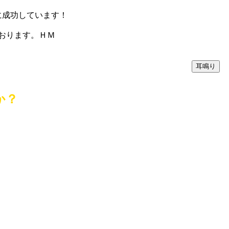
に成功しています！
おります。ＨＭ
か？