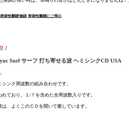
り
体調が良い時は、耳鳴りの音がほとんどきになりませんね！
突発性難聴
物語
突発性難聴にご用心
D
：
-Sync Surf サーフ 打ち寄せる波 ヘミシンクCD USA
。
ミシンク周波数の組み合わせです。
われており、１/ｆを含めた全周波数入りです。
時は、よくこのＣＤを聞いて癒しています。