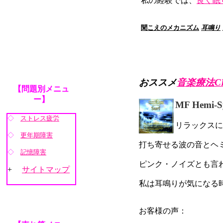
私の経験では、
良く眠
聞こえのメカニズム
耳鳴り
おススメ
音楽療法C
【問題別メニュ
ー】
MF Hemi
◇
ストレス疲労
リラックスに
◇
更年期障害
打ち寄せる波の音とヘ
◇
記憶障害
ピンク・ノイズとも言
+
サイトマップ
私は耳鳴りが気になる
お客様の声：