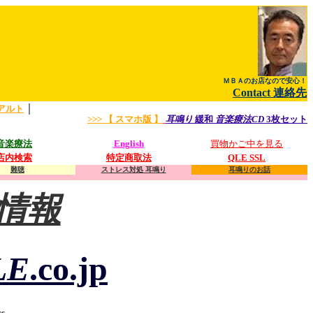
ＭＢＡのお店なので安心！
Contact 連絡先
｜
アルト
>>> 【 スマホ版 】
耳鳴り
緩和
音楽療法CD
3枚セット
音楽療法
English
買物かご中を見る
店内検索
特定商取法
QLE SSL
難聴
ストレス対処 耳鳴り
耳鳴りのお話
り情報
LE
.co.jp
ss