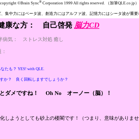
®
copyright ©Brain Sync
Corporation 1999 All rights reserved. （加筆QLE.co.jp）
ば、集中力にはベータ波、創造力にはアルファ波、記憶力にはシータ波が重要
健康な方： 自己啓発
脳力CD
 半病気： ストレス対処 癒し
題：
も？ YES! with QLE.
すか？ 良く回転しますでしょうか？
とダメですね！ Oh No オーノー（脳）！
化しようとしても砂上の楼閣です！（つまり、意味がありませ