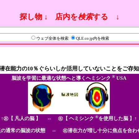
探し物 ↓ 店内を
検索
する ↓
ウェブ全体を検索
QLE.co.jp内を検索
潜在能力の10％ぐらいしか活用していないことをご存
®
脳波を学習に最適な状態へと導くヘミシンク
USA
®
↑㊧【 凡人の脳 】 ⇔ ㊨【 ヘミシンク
を使用した脳 】↑
点の通常の脳波の状態 ⇔ ㊨潜在力が増し十分に焦点を合わ