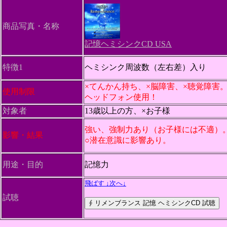
商品写真・名称
記憶ヘミシンクCD USA
特徴1
ヘミシンク周波数（左右差）入り
×てんかん持ち、×脳障害、×聴覚障害
使用制限
ヘッドフォン使用！
対象者
13歳以上の方、×お子様
強い、強制力あり（お子様には不適）
影響・結果
○潜在意識に影響あり。
用途・目的
記憶力
飛ばす ↓次へ↓
試聴