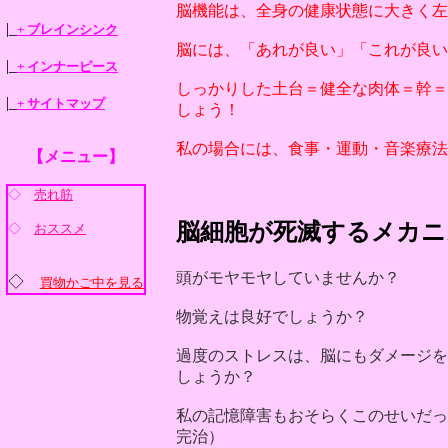
脳機能は、全身の健康状態に大きく左
|_
+ ブレインシンク
脳には、「あれが良い」「これが良い
|_
+ インナーピース
しっかりした土台＝健全な肉体＝幹＝
|_
+ サイトマップ
しょう！
私の場合には、食事・運動・音楽療法
【メニュー】
◇
売れ筋
脳細胞が死滅するメカニ
◇
おススメ
頭がモヤモヤしていませんか？
◇
買物かご中を見る
物覚えは良好でしょうか？
過度のストレスは、脳にもダメージを
しょうか？
私の記憶障害もおそらくこのせいだっ
完治）