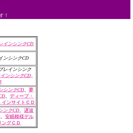
す！
レインシンクCD
インシンクCD
ブレインシンク
インシンクCD
、
Ｄ
ンシンクCD
、
夢
CD
、
ディープ・
・インサイトＣＤ
シンクCD
、
遅波
D
、
安眠模様デル
リングＣＤ