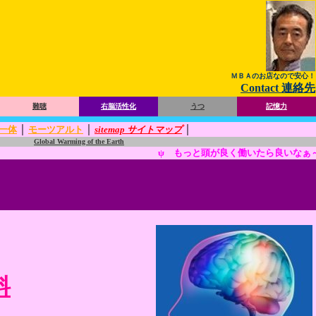
ＭＢＡのお店なので安心！
Contact 連絡先
難聴
右脳活性化
うつ
記憶力
｜
｜
｜
一体
モーツアルト
sitemap サイトマップ
Global Warming of the Earth
ψ もっと頭が良く働いたら良いなぁ～と思って
料