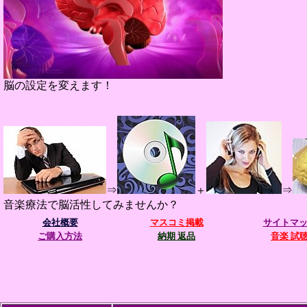
脳の設定を変えます！
⇒
＋
⇒
音楽療法で脳活性してみませんか？
会社概要
マスコミ掲載
サイトマ
ご購入方法
納期 返品
音楽 試