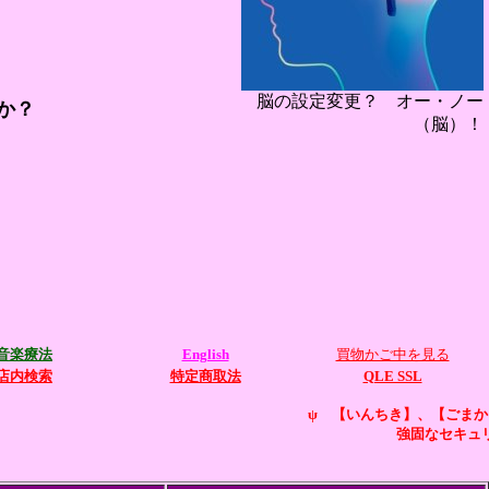
脳の設定変更？ オー・ノー
か？
（脳）！
音楽療法
English
買物かご中を見る
店内検索
特定商取法
QLE SSL
ψ 【いんちき】、【ごまかし】一切なし
強固なセキュリティ SSL