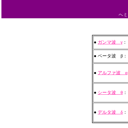
ヘ
●
ガンマ波 γ
：
● ベータ波 β：
●
アルファ波 α
●
シータ波 θ
：
●
デルタ波 δ
：