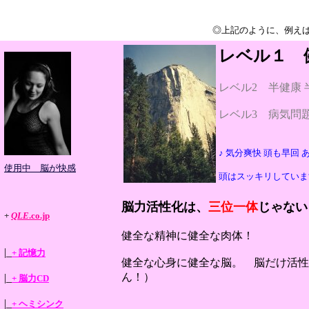
◎上記のように、例え
レベル１ 
レベル2 半健康
レベル3 病気問
♪ 気分爽快 頭も早回 あなた
使用中 脳が快感
頭はスッキリしていま
脳力活性化は、
三位一体
じゃない
+
QLE
.co.jp
健全な精神に健全な肉体！
|_
+ 記憶力
健全な心身に健全な脳。 脳だけ活性
ん！）
|_
+ 脳力CD
|_
+ ヘミシンク