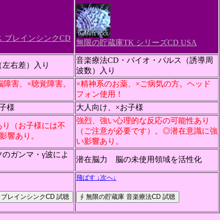
 ブレインシンクCD
無限の貯蔵庫TK シリーズCD USA
音楽療法CD・バイオ・パルス（誘導周
（左右差）入り
波数）入り
脳障害、×聴覚障害。
×精神系のお薬、×ご病気の方。ヘッド
！
フォン使用！
お子様
大人向け、×お子様
強烈、強い心理的な反応の可能性あり
あり（お子様には不
（ご注意が必要です）。◎潜在意識に強
に影響あり。
い影響あり。
ルツのガンマ・γ波によ
潜在脳力 脳の未使用領域を活性化
飛ばす ↓次へ↓