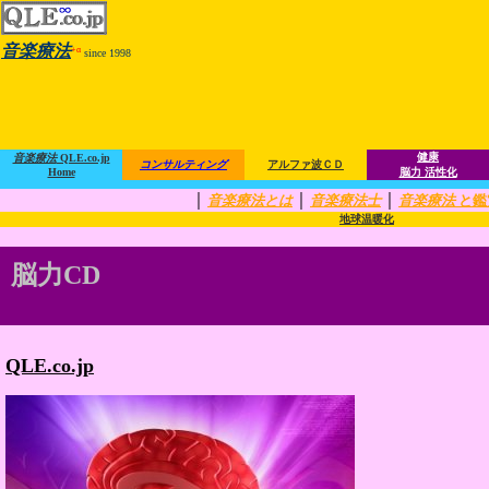
音楽療法
+α
since 1998
健康
音楽療法
QLE.co.jp
コンサルティング
アルファ波ＣＤ
Home
脳力 活性化
｜
｜
｜
音楽療法とは
音楽療法士
音楽療法
と鑑
地球温暖化
脳力CD
QLE.co.jp