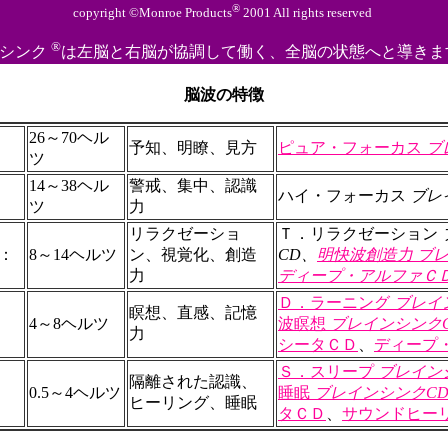
®
copyright ©Monroe Products
2001 All rights reserved
®
ミシンク
は左脳と右脳が協調して働く、全脳の状態へと導きま
脳波の特徴
26～70ヘル
予知、明瞭、見方
ピュア・フォーカス
ブ
ツ
14～38ヘル
警戒、集中、認識
ハイ・フォーカス
ブレ
ツ
力
リラクゼーショ
Ｔ．リラクゼーション
：
8～14ヘルツ
ン、視覚化、創造
CD、
明快波創造力
ブレ
力
ディープ・アルファＣ
Ｄ．ラーニング
ブレイ
瞑想、直感、記憶
4～8ヘルツ
波瞑想
ブレインシンク
力
シータＣＤ
、
ディープ
Ｓ．スリープ
ブレイン
隔離された認識、
0.5～4ヘルツ
睡眠
ブレインシンクC
ヒーリング、睡眠
タＣＤ
、
サウンドヒー