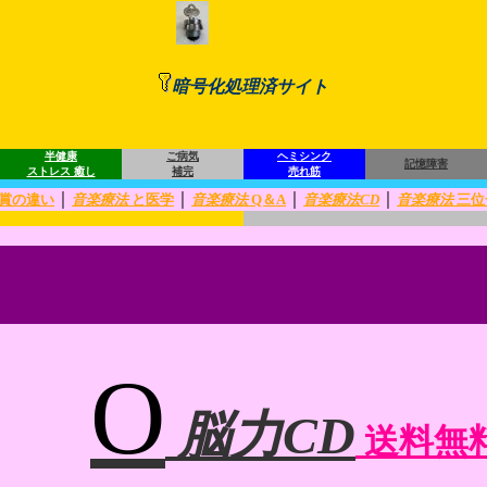
https://
暗号化処理済サイト
半健康
ご病気
ヘミシンク
記憶障害
ストレス 癒し
補完
売れ筋
｜
｜
｜
｜
賞の違い
音楽療法
と医学
音楽療法
Q＆A
音楽療法CD
音楽療法
三位
O
脳力CD
送料無