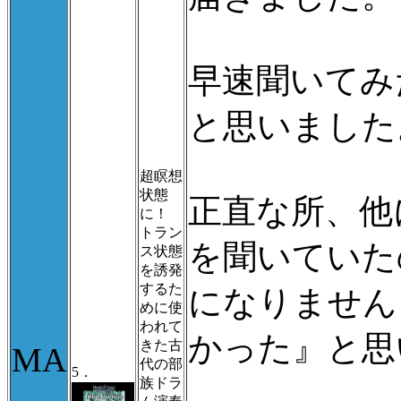
早速聞いてみ
と思いました
超瞑想
状態
正直な所、他
に！
トラン
を聞いていた
ス状態
を誘発
するた
になりません
めに使
われて
かった』と思
きた古
MA
代の部
5．
族ドラ