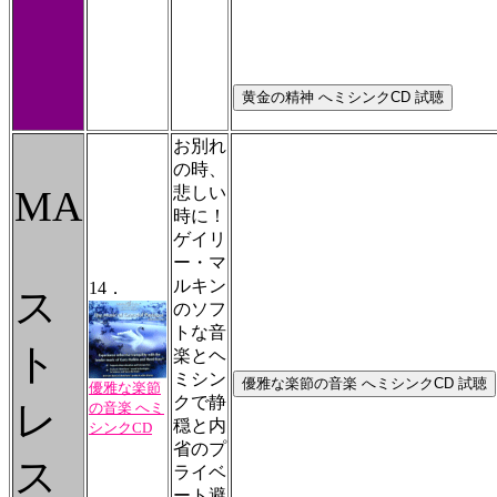
お別れ
の時、
MA
悲しい
時に！
ゲイリ
ー・マ
ルキン
14．
ス
のソフ
トな音
ト
楽とヘ
ミシン
優雅な楽節
クで静
レ
の音楽 へミ
穏と内
シンクCD
省のプ
ス
ライベ
ート避