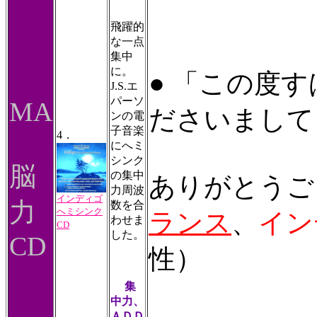
飛躍的
な一点
集中
に。
● 「この度
J.S.エ
パーソ
MA
ださいまして
ンの電
子音楽
4．
にへミ
シンク
脳
の集中
ありがとうご
力周波
インディゴ
力
数を合
へミシンク
ランス
、
イン
わせま
CD
した。
CD
性）
集
中力、
ＡＤＤ