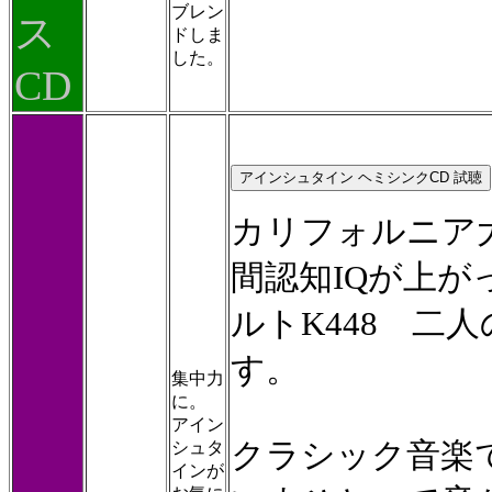
ブレン
ス
ドしま
した。
CD
カリフォルニア
間認知IQが上
ルトK448 二
す。
集中力
に。
アイン
クラシック音楽
シュタ
インが