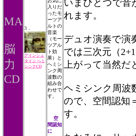
いまひとつで音
お気に
入りだ
れます。
ったモ
MA
ーツア
ルトの
3．
音楽
デュオ演奏で演
（モー
脳
ツアル
では三次元（2+
ト効
アインシュ
果）と
力
タイン へミ
上がって当然だ
へミシ
シンクCD
ンク周
CD
波数の
組み合
ヘミシンク周波
わせで
す。
ので、空間認知
す。
空
間認知
に