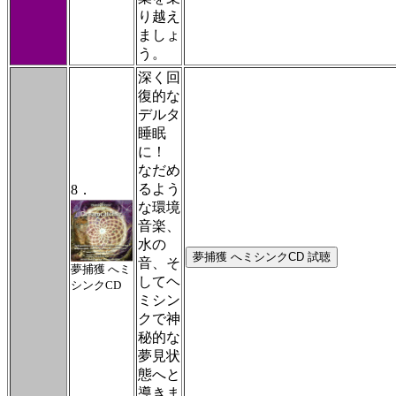
り越え
ましょ
う。
深く回
復的な
デルタ
睡眠
MA
に！
なだめ
るよう
8．
な環境
音楽、
安
水の
音、そ
夢捕獲 へミ
眠
してヘ
シンクCD
ミシン
CD
クで神
秘的な
夢見状
態へと
導きま