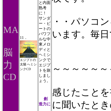
と内面
熟考
に！
サンダ
・・パソコン
ー・ビ
MA
ートの
います。毎日
パワフ
11．
ルな中
東メロ
脳
ディと
ヘミシ
ンクで
エジプトの
力
太陽 へミシ
エジプ
～～～～～～
ンクCD
トを旅
CD
しまし
ょう。
感じたことを
創
に聞いたとき
造力に