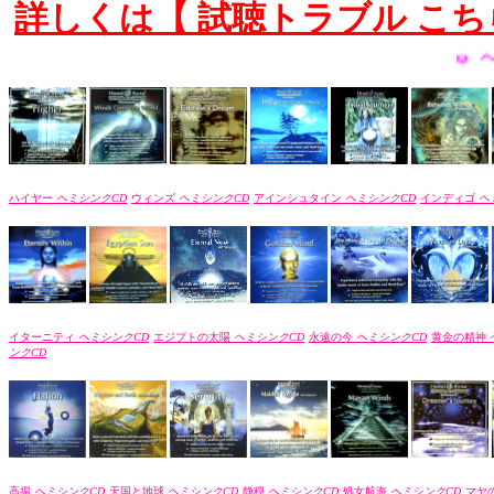
詳しくは【 試聴トラブル こち
ψ ヘミシンクは
ハイヤー
ヘミシンクCD
ウィンズ
ヘミシンクCD
アインシュタイン
ヘミシンクCD
インディゴ
ヘ
イターニティ
ヘミシンクCD
エジプトの太陽
ヘミシンクCD
永遠の今
ヘミシンクCD
黄金の精神
ンクCD
高揚
ヘミシンクCD
天国と地球
ヘミシンクCD
静穏
ヘミシンクCD
処女航海
ヘミシンクCD
マヤ