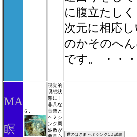
に腹立たしく
次元に相応し
のかそのへん
です。 ・・・
視覚的
瞑想状
MA
態に！
非凡な
音楽と
6．
ヘミシ
ンク周
瞑
波数が
夢見心