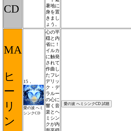
CD
暑地に
身を置
きまし
ょう。
心の平
穏と内
省に！
MA
イルカ
に触発
されて
作曲し
ヒ
たフレ
デリッ
15．
ク・デ
ー
ラルー
の心に
リ
響く音
愛の波 へミ
楽とヘ
シンクCD
ン
ミシン
クが内
面平穏