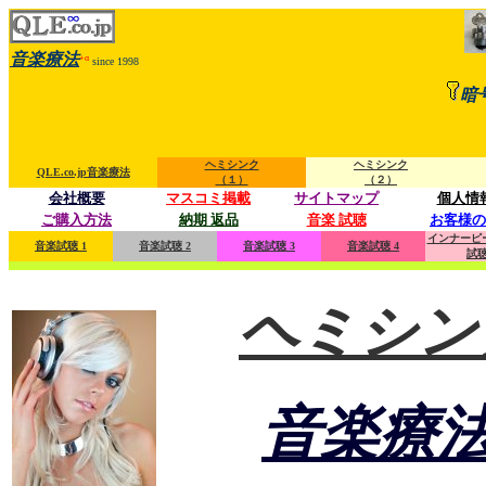
音楽療法
+α
since 1998
暗
ヘミシンク
ヘミシンク
QLE.co.jp音楽療法
（１）
（２）
会社概要
マスコミ掲載
サイトマップ
個人情
ご購入方法
納期 返品
音楽 試聴
お客様の
インナーピ
音楽試聴 1
音楽試聴 2
音楽試聴 3
音楽試聴 4
試
ψ
ヘミシン
音楽療