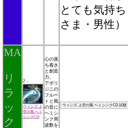
とても気持ち
さま・男性）
MA
心の落
ち着き
と創造
リ
力。
2．
アボリ
ジニの
ラ
フルー
トと風
ッ
ウィンズ 上
の音に
空の風 へミ
ヘミシ
シンクCD
ク
ンク周
波数を