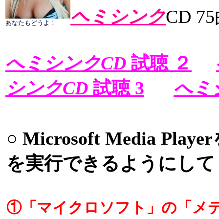
ヘミシンク
CD 
あなたもどうよ！
へミシンクCD
試聴 ２
シンクCD
試聴 3
へミ
○ Microsoft Media 
を実行できるようにして
①「マイクロソフト」の「メ