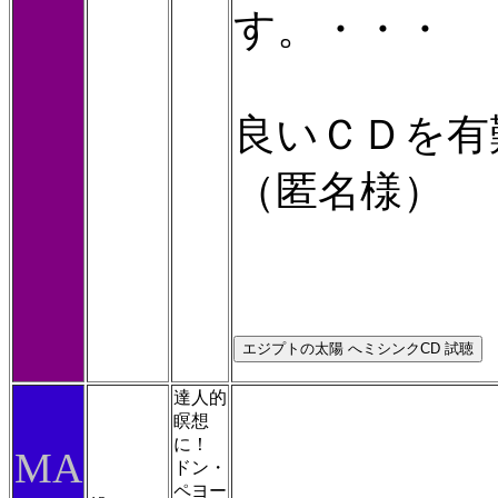
す。・・・
良いＣＤを有
（匿名様）
達人的
瞑想
に！
MA
ドン・
ペヨー