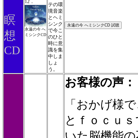
12．
テの環
境音楽
瞑
とヘミ
シンク
永遠の今 へ
で今こ
想
ミシンクCD
のひと
時に意
CD
識を集
中しま
しょ
う。
お客様の声：
「おかげ様で
とｆｏｃｕｓ
いた脳機能の