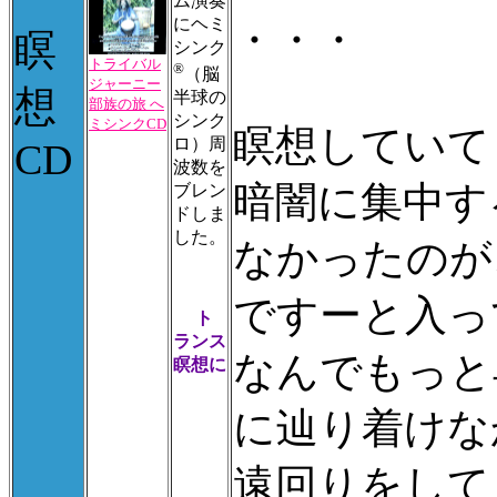
ム演奏
にヘミ
・・・
瞑
シンク
トライバル
®
（脳
ジャーニー
想
半球の
部族の旅 へ
シンク
ミシンクCD
瞑想していて
ロ）周
CD
波数を
暗闇に集中す
ブレン
ドしま
した。
なかったのが
ですーと入っ
ト
ランス
なんでもっと
瞑想に
に辿り着けな
遠回りをして