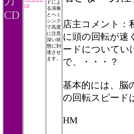
力
ドによ
CD
る演奏
CD
とヘミ
シンク
店主コメント：
で高度
に注意
に頭の回転が速
深い状
態に到
ードについてい
達させ
ます。
で、・・・？
基本的には、脳
の回転スピード
HM