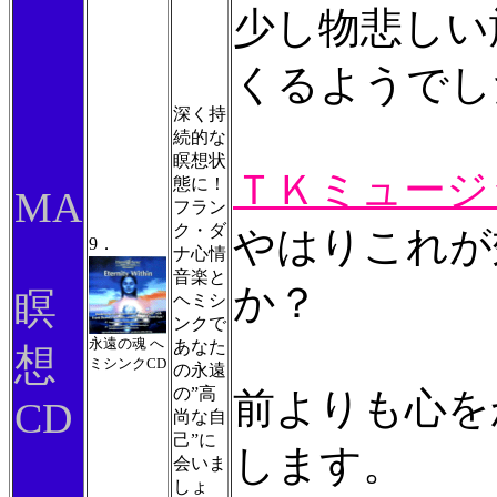
少し物悲しい
くるようでし
深く持
続的な
瞑想状
ＴＫミュージ
態に！
MA
フラン
ク・ダ
やはりこれが
9．
ナ心情
音楽と
か？
瞑
ヘミシ
ンクで
永遠の魂 へ
あなた
想
ミシンクCD
の永遠
の”高
前よりも心を
CD
尚な自
己”に
します。
会いま
しょ