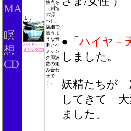
さま/女性 ）
焦点を
MA
（創造
の源
１．
へ）。
繊細で
瞑
漂うよ
●「
ハイヤ－
うな音
ハイヤー へ
調とヘ
想
ミシンクCD
ミシン
しました。
ク周波
CD
数の組
み合わ
せで
妖精たちが 
す。
してきて 大
ました。