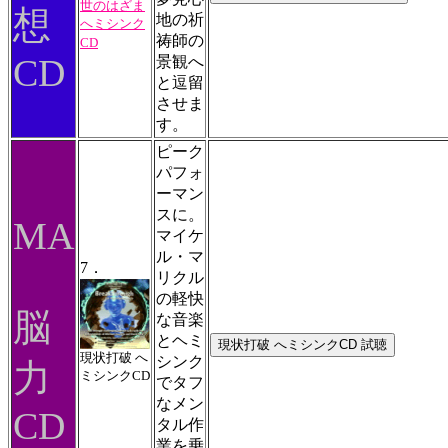
世のはざま
想
地の祈
へミシンク
祷師の
CD
CD
景観へ
と逗留
させま
す。
ピーク
パフォ
ーマン
スに。
MA
マイケ
ル・マ
7．
リクル
の軽快
脳
な音楽
とヘミ
現状打破 へ
シンク
力
ミシンクCD
でタフ
なメン
CD
タル作
業を乗