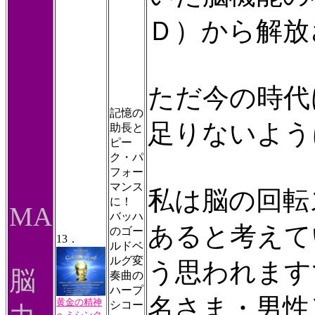
Ｄ）から解放
ただ今の時代
記憶の
足りないよう
助長と
ピー
ク・パ
フォー
マンス
私は脳の回転
に！
MA
バッハ
あると考えて
のゴー
13．
ルドベ
ルグ変
う思われま
脳
奏曲の
ハープ
名さま・男性
黄金の精神
シコー
へミシンク