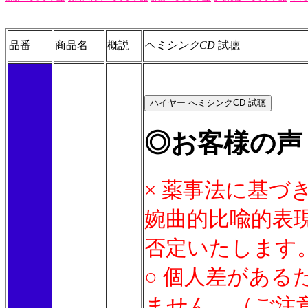
品番
商品名
概説
ヘミシンクCD
試聴
◎お客様の声
× 薬事法に基づ
婉曲的比喩的表
否定いたします
○ 個人差があ
ません。（ご注