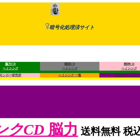
https://
暗号化処理済サイト
脳力CD
睡眠CD
精神CD
ヘミシンク
ヘミシンク
ヘミシンク
モンロー研究所
へミシンク 一覧
精神CD
へミシン
ンクCD
脳力
送料無料 税