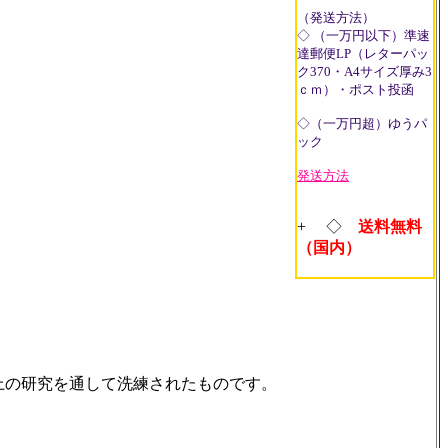
（発送方法）
◇ （一万円以下）準速
達郵便LP（レターパッ
ク370・A4サイズ厚み3
ｃｍ）・ポスト投函
◇（一万円超）ゆうパ
ック
発送方法
+ ◇
送料無料
（国内）
上の研究を通して洗練されたものです。