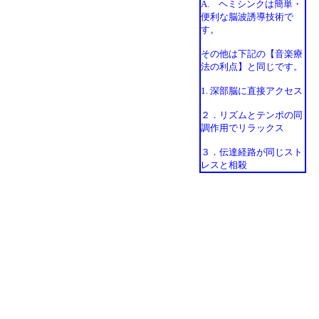
A. ヘミシンクは簡単・
便利な脳波誘導技術で
す。
その他は下記の【音楽療
法の利点】と同じです。
1. 深部脳に直接アクセス
２．リズムとテンポの同
調作用でリラックス
３．伝達経路が同じスト
レスと相殺