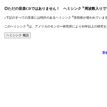
®
◎ただの音楽CDではありません！ ヘミシンク
周波数入りで
®
♪下記のすべての音楽には特許のあるヘミシンク
音技術が使われていま
®
このヘミシンク
は、アメリカのモンロー研究所により40年以上の研究
安