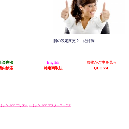
脳の設定変更？ 絶好調
音楽療法
English
買物かご中を見る
店内検索
特定商取法
QLE SSL
ミシンクCD
プリズム
ヘミシンクCD
マスターワークス