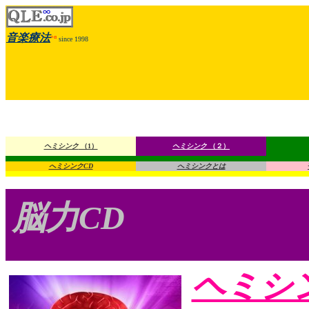
音楽療法
+α
since 1998
ヘミシンク
（1）
ヘミシンク
（２）
へミシンクCD
へミシンクとは
脳力CD
ヘミシ