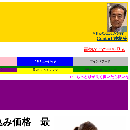
ＭＢＡのお店なので安心！
Contact 連絡先
買物かごの中を見る
メタミュージック
マインドフード
ク
脳力CD
へミシンク
リラックスCD
へミシンク
ψ もっと頭が良く働いたら良いなぁ～と思
込み価格 最