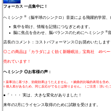
フォーカス 一点集中に！
®
ヘミシンク
（脳半球のシンクロ）音楽による飛躍的学習、
集中を助け、情報を記憶につなぎとめます。
®
脳に焦点を合わせ、脳バランスのためにヘミシンク
店長のコメント：コストパフォーマンス◎お奨めいたします
◎この商品は「カラダによく効く新睡眠法」宝島社 49ペ
売れています！
ヘミシンク ◎お客様の声：
× 薬事法に基づき、効能効果はうたえません。 × 婉曲的比喩的表現を含
○ 個人差があるため、同じ反応がでるとは限りません。（ご注意：頂いた
●「・・・ 実は、大きな変化がありました！
来年の2月にライセンス取得のために試験を受けます。