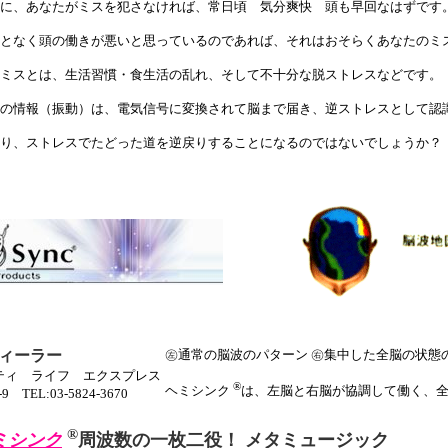
に、あなたがミスを犯さなければ、常日頃 気分爽快 頭も早回なはずです
となく頭の働きが悪いと思っているのであれば、それはおそらくあなたのミ
ミスとは、生活習慣・食生活の乱れ、そして不十分な脱ストレスなどです。
の情報（振動）は、電気信号に変換されて脳まで届き、逆ストレスとして認
り、ストレスでたどった道を逆戻りすることになるのではないでしょうか？
㊧通常の脳波のパターン ㊨集中した全脳の状態
ィーラー
クオリティ ライフ エクスプレス
®
ヘミシンク
は、左脳と右脳が協調して働く、
TEL:03-5824-3670
®
ミシンク
周波数の一枚二役！ メタミュージック