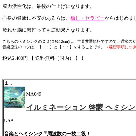
脳力活性化は、最後の仕上げになります。
心身の健康に不安のある方は、
癒し・セラピー
からはじめま
疲れた脳に鞭打っても逆効果となります。
こちらのヘミシンクのＣＤ(直径12cm)は、世界共通規格ですので、通常
音楽療法のコツは、【・・】と【・・】をすることです。（
秘密事項につ
税込2,400円 【 送料無料（国内） 】！
１．
MA049
イルミネーション 啓蒙
ヘミシン
USA
®
音楽とヘミシンク
周波数の一枚二役！