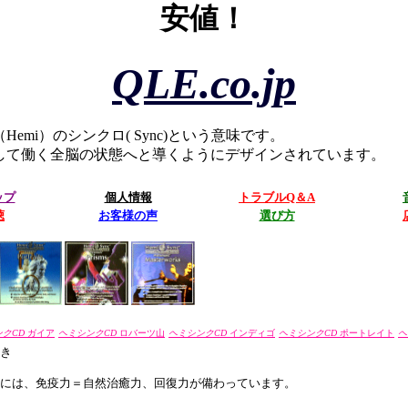
安値！
QLE.co.jp
emi）のシンクロ( Sync)という意味です。
して働く全脳の状態へと導くようにデザインされています。
ップ
個人情報
トラブルQ＆A
聴
お客様の声
選び方
クCD
ガイア
ヘミシンクCD
ロバーツ山
ヘミシンクCD
インディゴ
ヘミシンクCD
ポートレイト
ヘ
き
には、免疫力＝自然治癒力、回復力が備わっています。