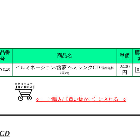
品番
購
商品名
単価
号
2400
イルミネーション/啓蒙 ヘミシンクCD
送料無料
A049
円
（国内）
○-- ご購入/【買い物かご】に入れる --○
CD