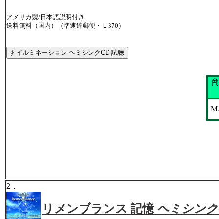
アメリカ製/日本語説明付き
送料無料（国内）（準速達郵便・Ｌ370）
商
M
2．
リメンブランス 記憶
ヘミシンク