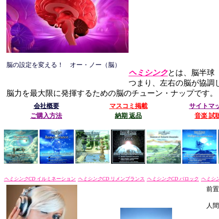
脳の設定を変える！ オー・ノー（脳）
ヘミシンク
とは、脳半球（H
つまり、左右の脳が協調
脳力を最大限に発揮するための脳のチューン・ナップです。
会社概要
マスコミ掲載
サイトマ
ご購入方法
納期 返品
音楽 試
ヘミシンクCD
イルミネーション
ヘミシンクCD
リメンブランス
ヘミシンクCD
バロック
ヘミシン
前置
人間