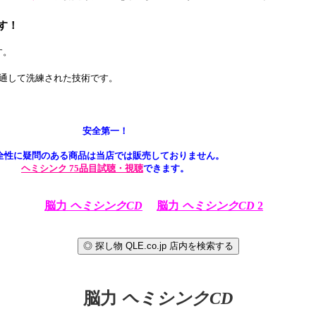
す！
す。
を通して洗練された技術です。
安全第一！
全性に疑問のある商品は当店では販売しておりません。
ヘミシンク 75品目試聴・視聴
できます。
脳力
ヘミシンクCD
脳力
ヘミシンクCD
2
脳力
ヘミシンクCD