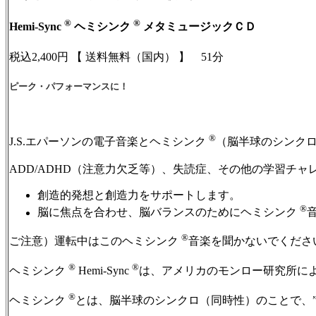
®
®
Hemi-Sync
ヘミシンク
メタミュージックＣＤ
税込2,400円 【 送料無料（国内） 】 51分
ピーク・パフォーマンスに！
®
J.S.エパーソンの電子音楽とヘミシンク
（脳半球のシンクロ
ADD/ADHD（注意力欠乏等）、失読症、その他の学習チ
創造的発想と創造力をサポートします。
®
脳に焦点を合わせ、脳バランスのためにヘミシンク
®
ご注意）運転中はこのヘミシンク
音楽を聞かないでくださ
®
®
ヘミシンク
Hemi-Sync
は、アメリカのモンロー研究所に
®
ヘミシンク
とは、脳半球のシンクロ（同時性）のことで、