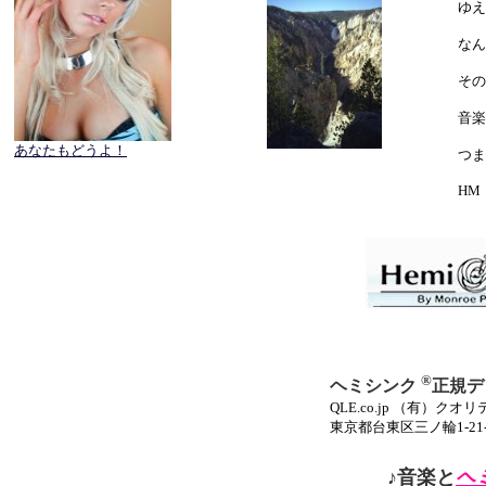
ゆえ
なん
その
音楽
あなたもどうよ！
つま
HM
®
ヘミシンク
正規デ
QLE.co.jp （有）
東京都台東区三ノ輪1-21-9 
♪音楽と
ヘ