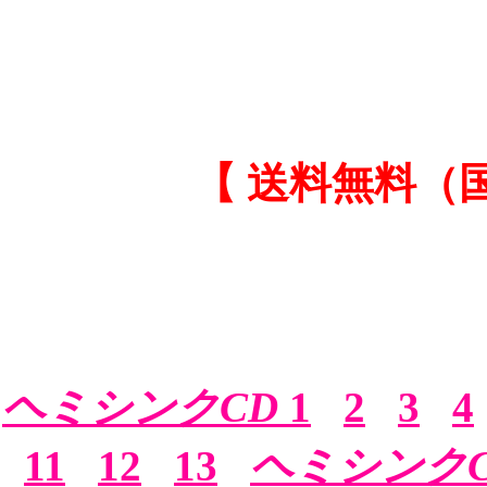
【 送料無料（
ヘミシンクCD
1
2
3
4
11
12
13
ヘミシンクC