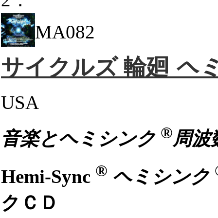
MA082
サイクルズ 輪廻
ヘミ
USA
®
音楽とヘミシンク
周波
®
Hemi-Sync
ヘミシンク
クＣＤ