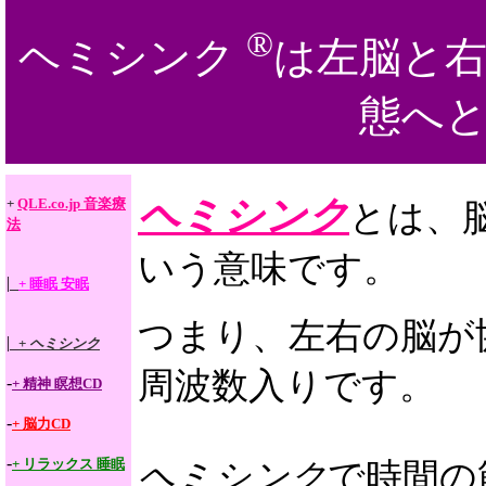
®
ヘミシンク
は左脳と
態へ
ヘミシンク
+
QLE.co.jp 音楽療
とは、脳
法
いう意味です。
|_
+ 睡眠 安眠
つまり、左右の脳が
|_
+
ヘミシンク
周波数入りです。
-
+ 精神 瞑想CD
-
+ 脳力CD
-
+ リラックス 睡眠
ヘミシンク
で時間の