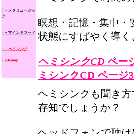
|_
+ メタミュージッ
ク
瞑想・記憶・集中・
|_
+ マインドフード
状態にすばやく導く
|_
+
ヘミシンク
ヘミシンクCD
ペー
|_
sitemap
ミシンクCD ページ
ヘミシンクも聞き方
存知でしょうか？
ヘッドフォンで聴け