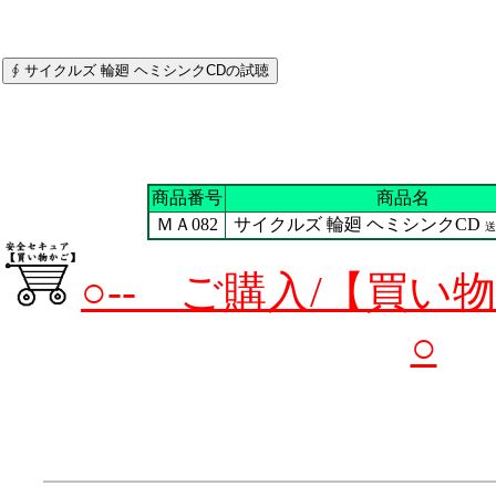
商品番号
商品名
ＭＡ082
サイクルズ 輪廻 ヘミシンクCD
送
○-- ご購入/【買い
○