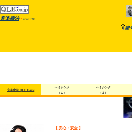
音楽療法
+α
since 1998
暗
ヘミシンク
ヘミシンク
音楽療法 QLE Home
（１）
（２）
【 安心・安全 】