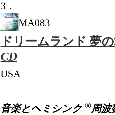
3．
MA083
ドリームランド 夢
CD
USA
®
音楽とヘミシンク
周波