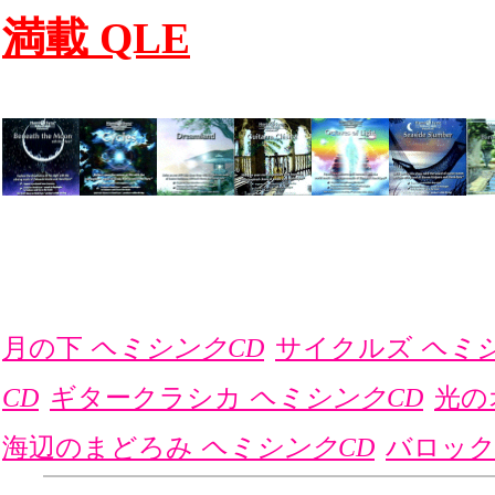
満載 QLE
月の下
ヘミシンクCD
サイクルズ
ヘミシ
CD
ギタークラシカ
ヘミシンクCD
光の
海辺のまどろみ
ヘミシンクCD
バロッ