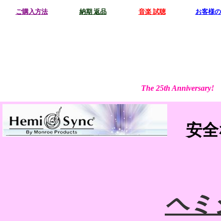
ご購入方法
納期 返品
音楽 試聴
お客様の
The 25th Annive
安
ヘミ