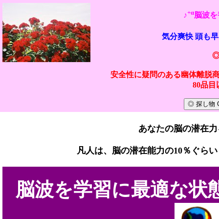
+α
♪
脳波を
気分爽快 頭も
安全性に疑問のある幽体離脱
80品
あなたの脳の潜在力
凡人は、脳の潜在能力の10％ぐら
脳波を学習に最適な状