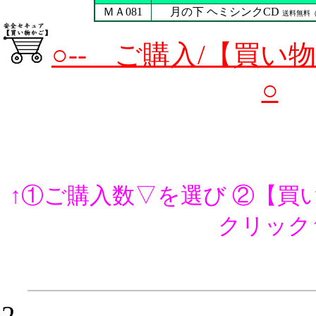
ＭＡ081
月の下 ヘミシンクCD
送料無料
○-- ご購入/【買い
○
↑①ご購入数▽を選び ②【買
クリック
2．