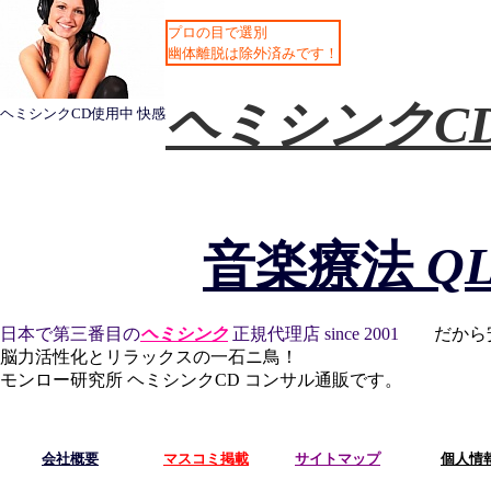
プロの目で選別
幽体離脱は除外済みです！
ヘミシンクC
ヘミシンクCD使用中 快感
音楽療法
Q
日本で第三番目の
ヘミシンク
正規代理店 since 2001
だから安
脳力活性化とリラックスの一石ニ鳥！
モンロー研究所 ヘミシンクCD コンサル通販です。
会社概要
マスコミ掲載
サイトマップ
個人情