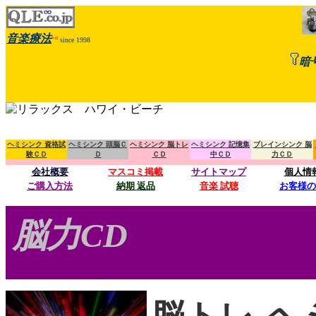
音楽療法
+α
since 1998
暗
ヘミシンク 資格試
ヘミシンク 頭脳Ｃ
ヘミシンク 脳トレ
ヘミシンク 記憶集
ブレインシンク 脳
験ＣＤ
Ｄ
ＣＤ
中ＣＤ
力ＣＤ
会社概要
マスコミ掲載
サイトマップ
個人情
ご購入方法
納期 返品
音楽 試聴
お客様の
ψ も
脳力CD