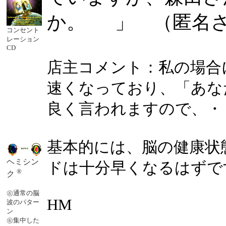
か。 」 （匿名
コンセント
レーション
CD
店主コメント：私の場合
速くなっており、「あな
良く言われますので、・
基本的には、脳の健康状
ヘミシン
ドは十分早くなるはずで
®
ク
㊧通常の脳
HM
波のパター
ン
㊨集中した