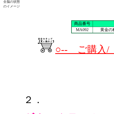
全脳の状態
のイメージ
商品番号
MA092
黄金の
○-- ご購入
２．