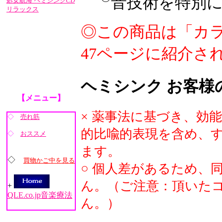
音技術を特別
処女航海
ヘミシンクCD
リラックス
◎この商品は「カ
47ページに紹介さ
ヘミシンク お客様
【メニュー】
× 薬事法に基づき、効能
◇
売れ筋
的比喩的表現を含め、
◇
おススメ
ます。
◇
買物かご中を見る
○ 個人差があるため、
ん。（ご注意：頂いた
+
QLE.co.jp音楽療法
ん。）