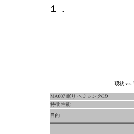
１．
現状 v
MA007 眠り
ヘミシンクCD
特徴 性能
目的