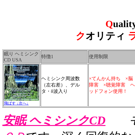
Q
ualit
ク
オリティ
眠り ヘミシンク
特徴1
使用制限
CD USA
ヘミシンク周波数
×てんかん持ち ×脳
（左右差）、デル
障害 ×聴覚障害 ヘ
タ・δ波入り
ッドフォン使用！
飛ばす ↓次へ↓
安眠
ヘミシンクCD