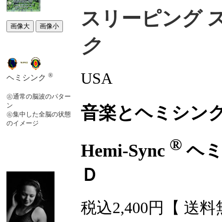
スリーピング 
ク
USA
®
ヘミシンク
㊧通常の脳波のパター
ン
音楽とヘミシン
㊨集中した全脳の状態
のイメージ
®
Hemi-Sync
ヘ
Ｄ
税込2,400円【 送