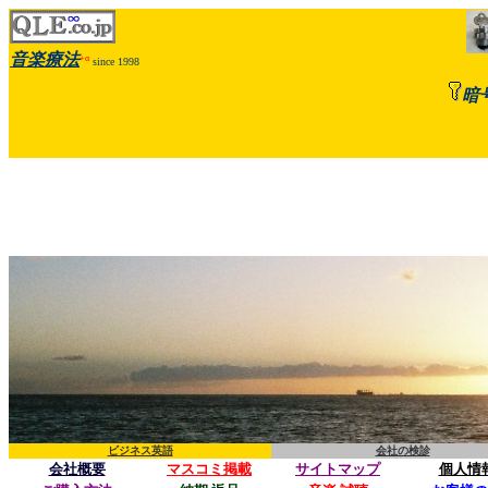
音楽療法
+α
since 1998
暗
ビジネス英語
会社の検診
会社概要
マスコミ掲載
サイトマップ
個人情