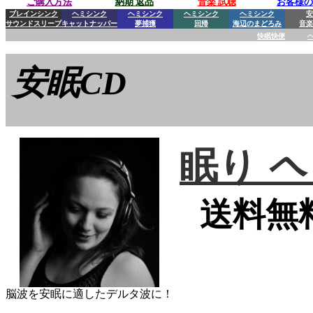
ご購入方法
納期 返品
音楽 試聴
お客様の
ブレインシンク
ヘミシンク
ヘミシンク
ヘミシンク
ヘミシンク
安
サウンドスリープ
キャットナッパー
夢捕獲
回帰
海辺のまどろみ
音楽
快眠快便
安眠CD
眠り
ヘ
送料無
脳波を安眠に適したデルタ波に！