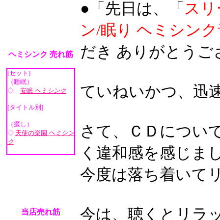
●「先日は、「
スリ
ン/眠り ヘミシン
だき ありがとうご
ヘミシンク 売れ筋
[セット]
（睡眠）
ていねいかつ、迅
◇
安眠
ヘミシンク
[タイトル別]
（癒し）
さて、ＣＤについ
◇
天使の楽園
ヘミシン
ク
く違和感を感じまし
今度は落ち着いて
今は、聴くとリラ
当店売れ筋