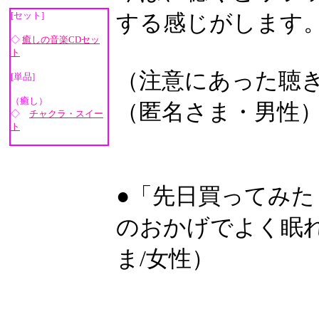
[セット]
する感じがします
◇
癒しの音楽CDセッ
ト
（注意にあった聴
[単品]
（癒し）
（匿名さま・男性
◇
チャクラ・スイー
ト
●「先日買ってみた
のおかげでよく眠
ま/女性）