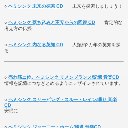
○
ヘミシンク 未来の探索 CD
未来を探索しましょう！
○
ヘミシンク 落ち込みと不安からの回復 CD
肯定的な
考え方の伝授
○
ヘミシンク 内なる英知 CD
人類約2万年の英知を探
る
○
売れ筋ニ位。ヘミシンク リメンブランス/記憶 音楽CD
情報を記憶につなぎとめるようにデザインされています。
○
ヘミシンク スリーピング・スルー・レイン/眠り 音楽
CD
安眠に
○
ヘミシンク ジャーニー・ホーム/帰還 音楽CD