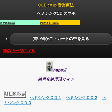
QLE.co.jp 音楽療法
ヘミシンクCD
スマホ
スマホ Home
PCサイト Home
買い物かご・カートの中を見る
前のページに戻る
https://
暗号化処理済サイト
ヘミシンクＣＤ 1
ヘミシンクＣＤ 2
ヘ
ミシンクＣＤ 3