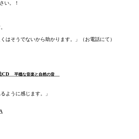
ださい。！
す。
たくはそうでないから助かります。」（お電話にて）
楽療法CD
平穏な音楽と自然の音
れるように感じます。」
A