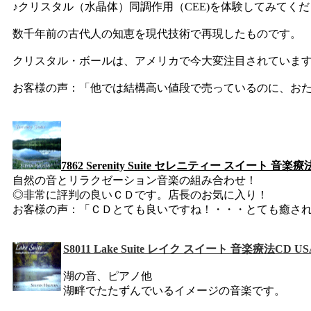
♪クリスタル（水晶体）同調作用（CEE)を体験してみてく
数千年前の古代人の知恵を現代技術で再現したものです。
クリスタル・ボールは、アメリカで今大変注目されていま
お客様の声：「他では結構高い値段で売っているのに、お
7862 Serenity Suite セレニティー スイート 音
自然の音とリラクゼーション音楽の組み合わせ！
◎非常に評判の良いＣＤです。店長のお気に入り！
お客様の声：「ＣＤとても良いですね！・・・とても癒さ
S8011 Lake Suite レイク スイート 音楽療法CD US
湖の音、ピアノ他
湖畔でたたずんでいるイメージの音楽です。