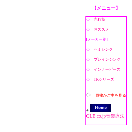
【メニュー】
◇
売れ筋
◇
おススメ
[メーカー別]
◇
ヘミシンク
◇
ブレインシンク
◇
インナーピース
◇
TKシリーズ
◇
買物かご中を見る
+
QLE.co.jp音楽療法