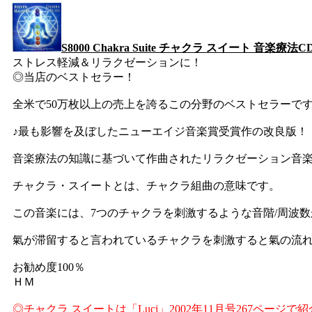
S8000 Chakra Suite チャクラ スイート 音楽療法C
ストレス軽減＆リラクゼーションに！
◎当店のベストセラー！
全米で50万枚以上の売上を誇るこの分野のベストセラーで
♪最も影響を及ぼしたニューエイジ音楽賞受賞作の改良版！
音楽療法の知識に基づいて作曲されたリラクゼーション音
チャクラ・スイートとは、チャクラ組曲の意味です。
この音楽には、7つのチャクラを刺激するような音階/周波
氣が滞留すると言われているチャクラを刺激すると氣の流
お勧め度100％
ＨＭ
◎チャクラ スイートは「Luci」2002年11月号267ページ