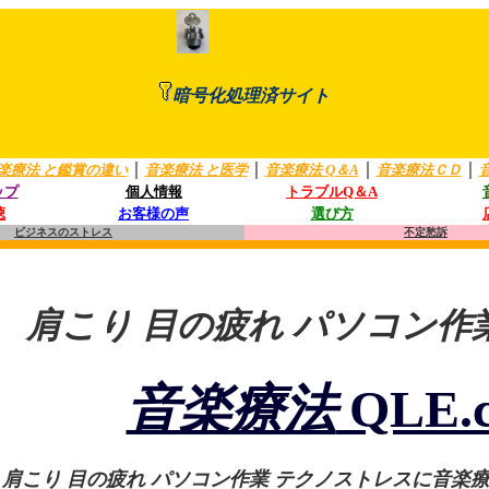
https://
暗号化処理済サイト
｜
｜
｜
｜
楽療法 と鑑賞の違い
音楽療法 と医学
音楽療法 Q＆A
音楽療法ＣＤ
ップ
個人情報
トラブルQ＆A
聴
お客様の声
選び方
ビジネスのストレス
不定愁訴
肩こり 目の疲れ パソコン作
音楽療法
QLE.c
肩こり 目の疲れ パソコン作業 テクノストレスに音楽