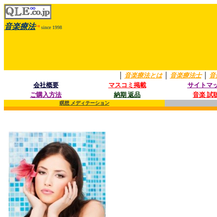
音楽療法
+α
since 1998
｜
｜
｜
音楽療法とは
音楽療法士
音
会社概要
マスコミ掲載
サイトマ
ご購入方法
納期 返品
音楽 試
瞑想 メディテーション