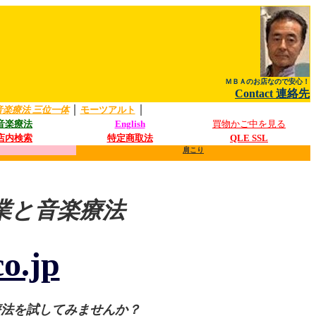
ＭＢＡのお店なので安心！
Contact 連絡先
｜
｜
音楽療法 三位一体
モーツアルト
音楽療法
English
買物かご中を見る
店内検索
特定商取法
QLE SSL
肩こり
業と音楽療法
o.jp
療法を試してみませんか？