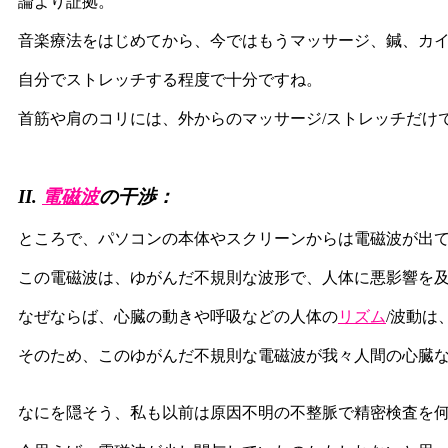
論より証拠。
音楽療法をはじめてから、今ではもうマッサージ、鍼、カ
自分でストレッチする程度で十分ですね。
首筋や肩のコリには、外からのマッサージ/ストレッチだけ
II.
電磁波
の干渉：
ところで、パソコンの本体やスクリーンからは電磁波が出
この電磁波は、ゆがんだ不規則な波形で、人体に悪影響を
なぜならば、心臓の動きや呼吸などの人体の
リズム
/波動は
そのため、このゆがんだ不規則な電磁波が我々人間の心臓
なにを隠そう、私も以前は原因不明の不整脈で精密検査を