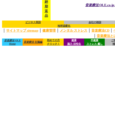
納
音楽療法
QLE.co.
期
返
品
ビジネス英語
会社の検診
地球温暖化
｜
｜
｜
｜
｜
サイトマップ sitemap
健康管理
メンタル ストレス
音楽療法CD
｜
音楽療法と
初めての方
健康
半健康
ご
音楽療法
QLE
音楽療法
左脳編
Home
クリック！
脳力 活性化
ストレス 癒し
補