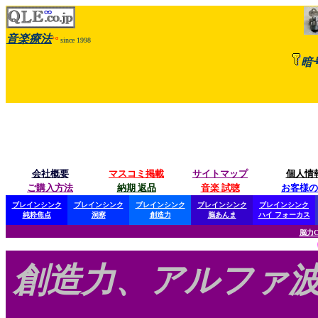
音楽療法
+α
since 1998
暗
会社概要
マスコミ掲載
サイトマップ
個人情
ご購入方法
納期 返品
音楽 試聴
お客様の
ブレインシンク
ブレインシンク
ブレインシンク
ブレインシンク
ブレインシンク
純粋焦点
洞察
創造力
脳あんま
ハイ フォーカス
脳力C
ψ 創造力
創造力、アルファ波