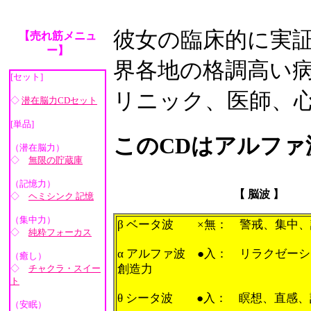
彼女の臨床的に実
【売れ筋メニュ
ー】
界各地の格調高い
[セット]
リニック、医師、
◇
潜在脳力CDセット
[単品]
このCDはアルフ
（潜在脳力）
◇
無限の貯蔵庫
（記憶力）
【 脳波 】
◇
ヘミシンク 記憶
（集中力）
β ベータ波 ×無： 警戒、集中
◇
純粋フォーカス
α アルファ波 ●入： リラクゼー
（癒し）
創造力
◇
チャクラ・スイー
ト
θ シータ波 ●入： 瞑想、直感、
（安眠）