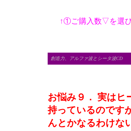
↑①ご購入数▽を選
創造力、アルファ波とシータ波CD
お悩み９． 実はヒ
持っているのです
んとかなるわけな