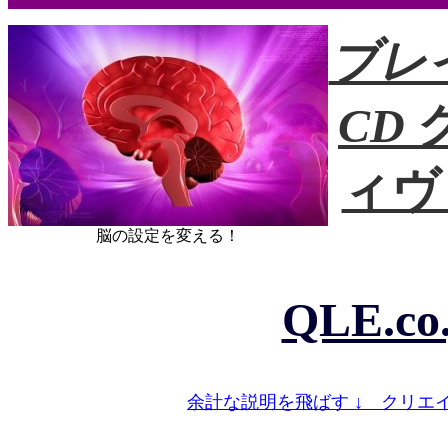
ブレ
CD
ィヴ
脳の設定を変える！
QLE.co
余計な説明を飛ばす ↓ クリエ