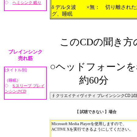
◇
ヘミシンク 眠り
δ デルタ波 ×無： 切り離され
グ、睡眠
このCDの聞き方
ブレインシンク
売れ筋
○ヘッドフォーン
[タイトル別]
約60分
（睡眠）
◇
S.スリープ
ブレイ
ンシンクCD
【 試聴できない 】場合
Microsoft Media Playerを使用しますので、
ACTIVE Xを実行できるようにしてください。