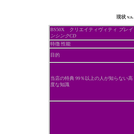
現状 v
BS50X クリエイティヴィティ
ブレイ
ンシンクCD
特徴 性能
目的
当店の特典 99％以上の人が知らない高
度な知識