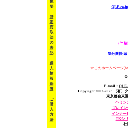
概
要
QLE.c
特
定
商
取
法
の
+α
♪
脳
表
記
気分爽快 
個
☆このホームページ[http
人
情
Qu
報
保
E-mail：
QLE
護
Copyright 2002-2025 （有
東京都台東区三ノ輪
ご
ヘミシ
購
ブレイン
入
インナー
方
TKシ
法
社