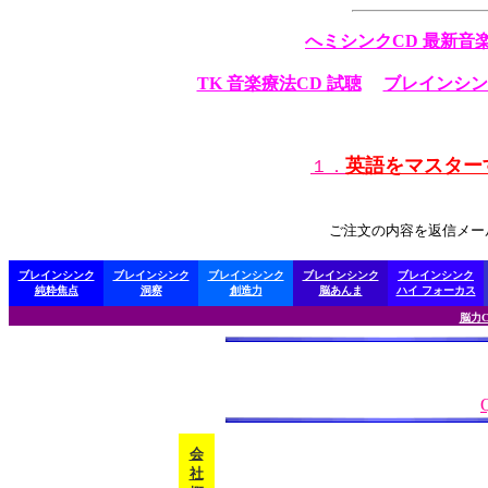
へミシンクCD 最新音楽
TK 音楽療法CD 試聴
ブレインシン
英語をマスター
１．
ご注文の内容を返信メー
ブレインシンク
ブレインシンク
ブレインシンク
ブレインシンク
ブレインシンク
純粋焦点
洞察
創造力
脳あんま
ハイ フォーカス
脳力C
会
社