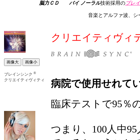
脳力ＣＤ
バイ ノーラル
技術採用の
ブレイ
音楽とアルファ波、シ
クリエイティヴィテ
®
ブレインシンク
クリエイティヴィティ
病院で使用せれて
臨床テストで95％
つまり、100人中