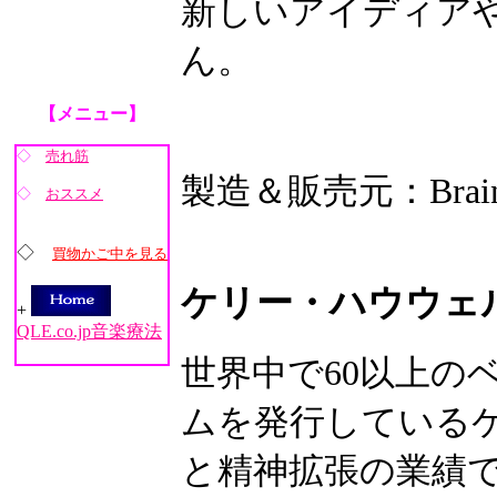
新しいアイディア
ん。
【メニュー】
◇
売れ筋
製造＆販売元：Brain
◇
おススメ
◇
買物かご中を見る
ケリー・ハウウェ
+
QLE.co.jp音楽療法
世界中で60以上の
ムを発行している
と精神拡張の業績