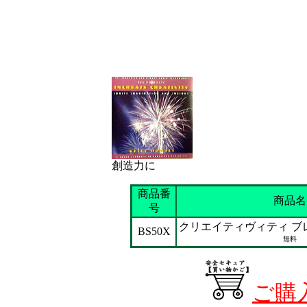
創造力に
商品番
商品名
号
クリエイティヴィティ ブ
BS50X
無料
ご購