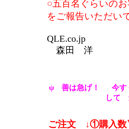
○五百名ぐらいのお
をご報告いただい
QLE.co.jp
森田 洋
ψ 善は急げ！
今す
して 
ご注文 ↓①購入数