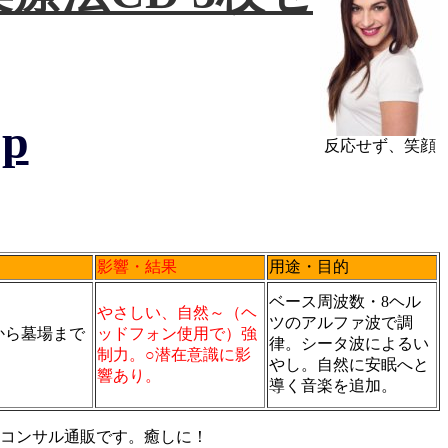
jp
反応せず、笑顔
影響・結果
用途・目的
ベース周波数・8ヘル
やさしい、自然～（ヘ
ツのアルファ波で調
から墓場まで
ッドフォン使用で）強
律。シータ波によるい
制力。○潜在意識に影
やし。自然に安眠へと
響あり。
導く音楽を追加。
コンサル通販です。癒しに！