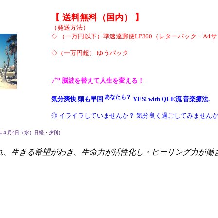
【 送料無料（国内） 】
（発送方法）
◇ （一万円以下）準速達郵便LP360（レターパック・A4
◇（一万円超） ゆうパック
+α
♪
脳波を替えて人生を変える！
あなたも？
気分爽快 頭も早回
YES! with QLE流 音楽療法.
◎ イライラしていませんか？ 気分良く過ごしてみません
2年４月4日（水）日経・夕刊）
れ、生きる希望がわき、生命力が活性化し・ヒーリング力が働