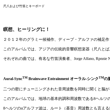
尺八および竹笛とキーボード
瞑想、ヒーリングに！
２０１２年のグラミー候補作、ディープ・アルファの補足作（
このアルバムでは、アジアの伝統的音響瞑想楽器（尺八とば
それぞれの曲では、有名な竹笛演奏者、Jorge Alfano, Rpnnie Nyog
TM
TM
Aural-Sync
Brainwave Entrainment オーラル-シンク
の
二つの密にチューニングされた音周波数を同時に聞くと脳が
このアルバムでは、地球の基本的調和周波数である8ヘルツ
8ヘルツのαアルファ波は、ルート（基音）周波数とも言え