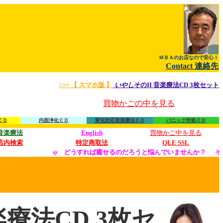
ＭＢＡのお店なので安心！
Contact 連絡先
>>> 【 スマホ版 】
いやし
そのII 音楽療法CD 3枚セット
買物かごの中を見る
ＣＤ
内面浄化ＣＤ
変化対応音楽療法ＣＤ
パニック対処ＣＤ
音楽療法
English
買物かご中を見る
店内検索
特定商取法
QLE SSL
ψ どうすれば癒せるのだろうと悩んでいませんか？
それはですね
音楽療法CD 3枚セ