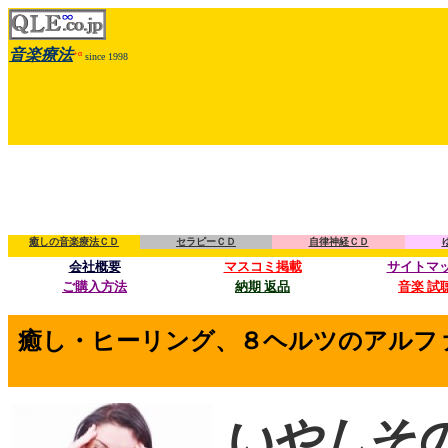
音楽療法
+α
since 1998
癒しの音楽療法ＣＤ
セラピーＣＤ
自律神経ＣＤ
会社概要
マスコミ掲載
サイトマ
ご購入方法
納期 返品
音楽 試
癒し・ヒーリング、８ヘルツのアルフ
いやし
その