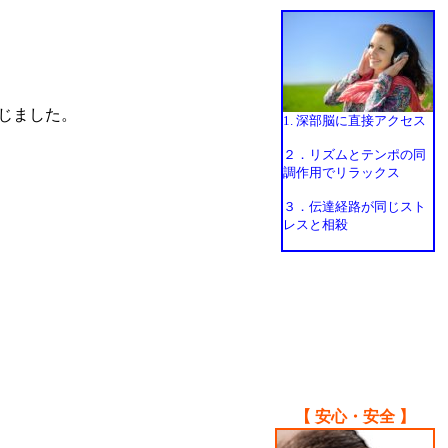
じました。
1. 深部脳に直接アクセス
２．リズムとテンポの同
調作用でリラックス
３．伝達経路が同じスト
レスと相殺
【 安心・安全 】