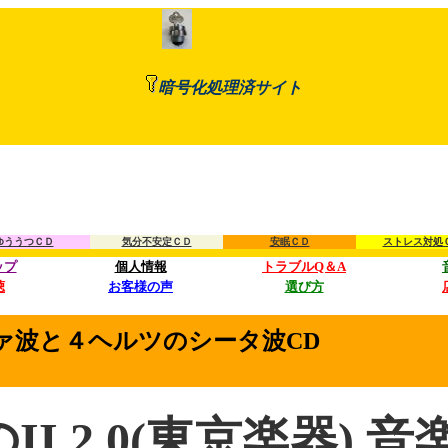
https://
暗号化処理済サイト
ゆううつＣＤ
気分不安定ＣＤ
安眠ＣＤ
ストレス対処
ップ
個人情報
トラブルQ＆A
聴
お客様の声
選び方
ァ波と４ヘルツのシータ波CD
II 2.0(東京楽器) 