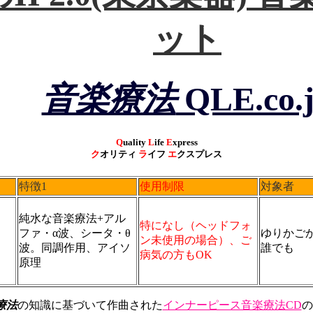
ット
音楽療法
QLE.co.
Q
uality
L
ife
E
xpress
ク
オリティ
ラ
イフ
エ
クスプレス
特徴1
使用制限
対象者
純水な音楽療法+アル
特になし（ヘッドフォ
ファ・α波、シータ・θ
ゆりかご
ン未使用の場合）、ご
波。同調作用、アイソ
誰でも
病気の方もOK
原理
療法
の知識に基づいて作曲された
インナーピース音楽療法CD
の