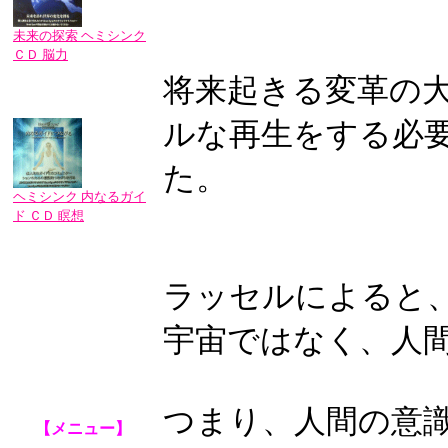
未来の探索 ヘミシンク
ＣＤ 脳力
将来起きる変革の
ルな再生をする必
た。
ヘミシンク 内なるガイ
ド ＣＤ 瞑想
ラッセルによると
宇宙ではなく、人
つまり、人間の意
【メニュー】