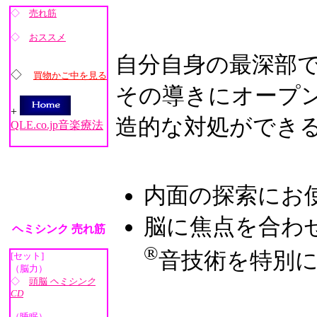
◇
売れ筋
◇
おススメ
自分自身の最深部
◇
買物かご中を見る
その導きにオープ
+
造的な対処ができ
QLE.co.jp音楽療法
内面の探索にお
脳に焦点を合わ
ヘミシンク 売れ筋
®
音技術を特別
[セット]
（脳力）
◇
頭脳
ヘミシンク
CD
（睡眠）