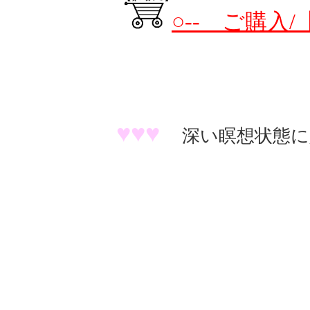
○-- ご購入
♥
♥
♥
深い瞑想状態