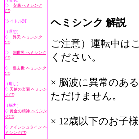
◇
安眠
ヘミシンク
CD
ヘミシンク 解説
[タイトル別]
（瞑想）
◇
昇天
ヘミシンク
ご注意）運転中はこ
CD
◇
別世界
ヘミシンク
ください。
CD
◇
過去世
ヘミシンク
CD
× 脳波に異常のあ
（癒し）
◇
天使の楽園
ヘミシン
ただけません。
クCD
（脳力）
◇
黄金の精神
ヘミシン
クCD
× 12歳以下のお
◇
アインシュタイン
ヘ
ミシンクCD