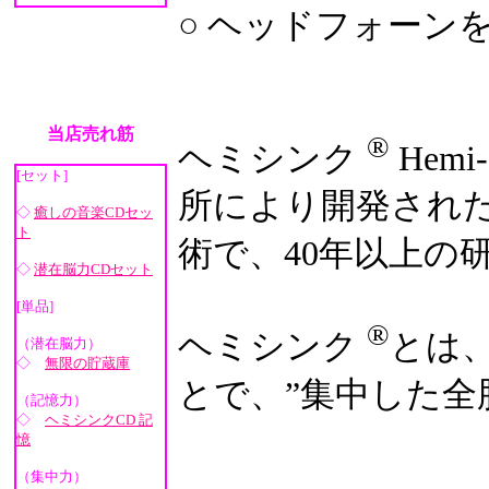
○ ヘッドフォーン
当店売れ筋
®
ヘミシンク
Hemi-
[セット]
所により開発され
◇
癒しの音楽CDセッ
ト
術で、40年以上の
◇
潜在脳力CDセット
[単品]
®
ヘミシンク
とは
（潜在脳力）
◇
無限の貯蔵庫
とで、”集中した全
（記憶力）
◇
ヘミシンクCD 記
憶
（集中力）