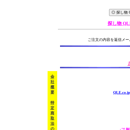
探し物 QL
ご注文の内容を返信メー
会
社
概
要
QLE.c
特
定
商
取
法
の
+α
♪
脳