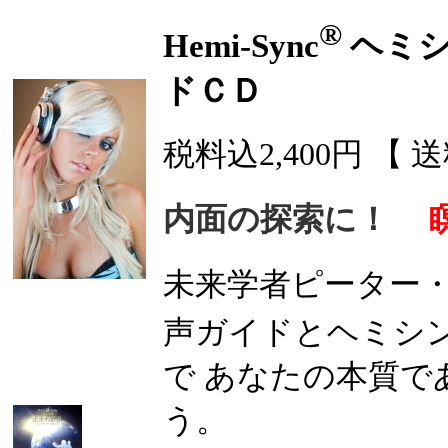
®
Hemi-Sync
ヘミ
ドＣＤ
税料込2,400円 【
内面の探索に！
未来学者ピーター
声ガイドとヘミシ
で あなたの本質
う。