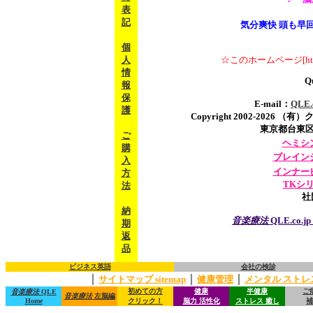
表
記
気分爽快 頭も早
個
☆このホームページ[http
人
情
Qu
報
保
E-mail：
QLE
護
Copyright 2002-2026 （有
東京都台東区三ノ輪
ご
ヘミシ
購
ブレイン
入
インナー
方
TKシ
法
社
納
音楽療法
QLE.co.
期
返
品
ビジネス英語
会社の検診
｜
｜
｜
サイトマップ sitemap
健康管理
メンタル ストレ
初めての方
健康
半健康
ご
音楽療法
QLE
音楽療法
左脳編
Home
クリック！
脳力 活性化
ストレス 癒し
補