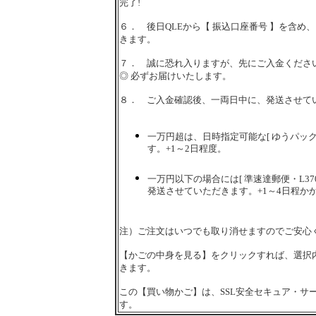
完了!
６． 後日QLEから【 振込口座番号 】を含め
きます。
７． 誠に恐れ入りますが、先にご入金くださ
◎ 必ずお届けいたします。
８． ご入金確認後、一両日中に、発送させて
一万円超は、日時指定可能な[ ゆうパック
す。+1～2日程度。
一万円以下の場合には[ 準速達郵便・L37
発送させていただきます。+1～4日程か
注）ご注文はいつでも取り消せますのでご安心
【かごの中身を見る】をクリックすれば、選択
きます。
この【買い物かご】は、SSL安全セキュア・サ
す。