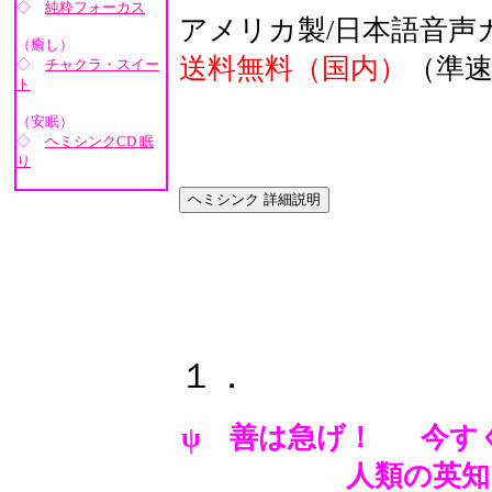
◇
純粋フォーカス
アメリカ製/日本語音声
（癒し）
送料無料（国内）
（準速
◇
チャクラ・スイー
ト
（安眠）
◇
ヘミシンクCD 眠
り
１．
ψ 善は急げ！
今す
人類の英知