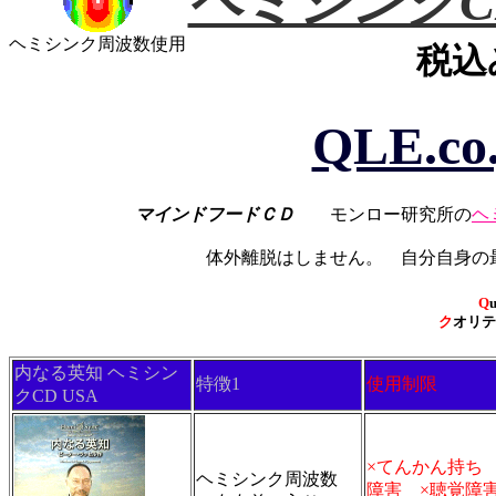
ヘミシンクC
ヘミシンク周波数使用
税込
QLE.co
マインドフードＣＤ
モンロー研究所の
ヘ
体外離脱はしません。 自分自身の
Q
u
ク
オリ
内なる英知 ヘミシン
特徴1
使用制限
クCD USA
×てんかん持ち 
ヘミシンク周波数
障害 ×聴覚