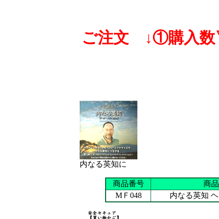
ご注文 ↓①購入数
内なる英知に
商品番号
商品
MＦ048
内なる英知 ヘ