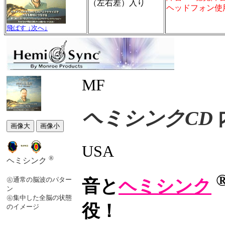
（左右差）入り
ヘッドフォン使
飛ばす ↓次へ↓
MF
ヘミシンクCD
USA
®
ヘミシンク
㊧通常の脳波のパター
音と
ヘミシンク
ン
㊨集中した全脳の状態
役！
のイメージ