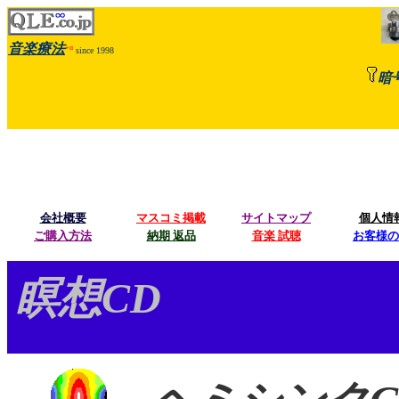
音楽療法
+α
since 1998
暗
会社概要
マスコミ掲載
サイトマップ
個人情
ご購入方法
納期 返品
音楽 試聴
お客様の
ψ 
瞑想CD