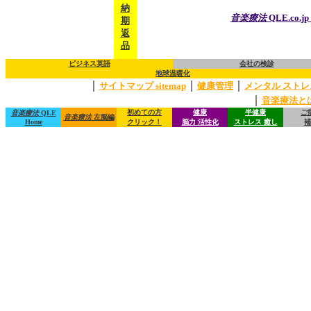
納
音楽療法
QLE.co.
期
返
品
ビジネス英語
会社の検診
地球温暖化
｜
｜
｜
サイトマップ sitemap
健康管理
メンタル ストレ
｜
音楽療法と
初めての方
健康
半健康
ご
音楽療法
QLE
音楽療法
左脳編
Home
クリック！
脳力 活性化
ストレス 癒し
補