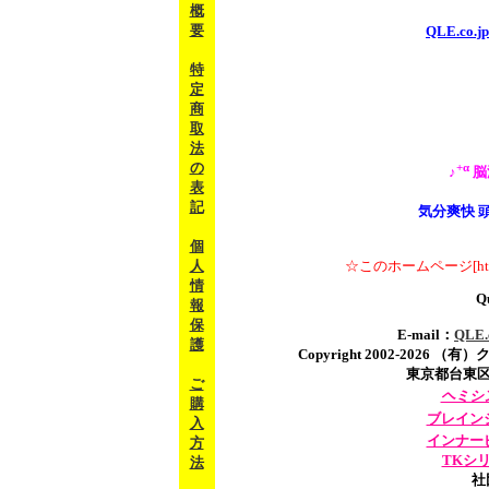
概
要
QLE.c
特
定
商
取
法
の
+α
♪
脳
表
記
気分爽快 
個
☆このホームページ[http
人
情
Qu
報
保
E-mail：
QLE
護
Copyright 2002-2026 （有
東京都台東区三ノ輪
ご
ヘミシ
購
ブレイン
入
インナー
方
TKシ
法
社