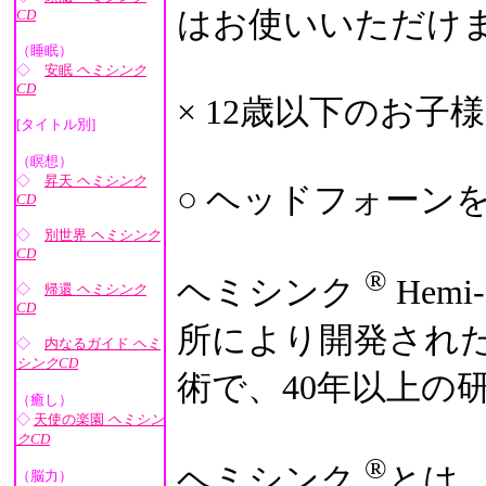
はお使いいただけ
CD
（睡眠）
◇
安眠
ヘミシンク
CD
× 12歳以下のお
[タイトル別]
（瞑想）
◇
昇天
ヘミシンク
○ ヘッドフォーン
CD
◇
別世界
ヘミシンク
CD
®
ヘミシンク
Hemi-
◇
帰還
ヘミシンク
CD
所により開発され
◇
内なるガイド
ヘミ
シンクCD
術で、40年以上の
（癒し）
◇
天使の楽園
ヘミシン
クCD
®
ヘミシンク
とは
（脳力）