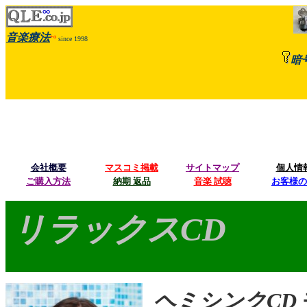
音楽療法
+α
since 1998
暗
会社概要
マスコミ掲載
サイトマップ
個人情
ご購入方法
納期 返品
音楽 試聴
お客様の
ψ
リラックスCD
ヘミシンクCD