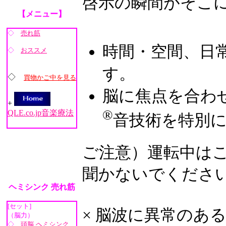
啓示の瞬間がそこ
【メニュー】
◇
売れ筋
時間・空間、日
◇
おススメ
す。
◇
買物かご中を見る
脳に焦点を合わ
+
®
QLE.co.jp音楽療法
音技術を特別
ご注意）運転中はこ
聞かないでくださ
ヘミシンク 売れ筋
[セット]
× 脳波に異常のあ
（脳力）
◇
頭脳
ヘミシンク