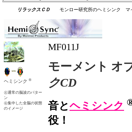
リラックスＣＤ
モンロー研究所のヘミシンク マイン
MF011J
モーメント オ
クCD
®
ヘミシンク
㊧通常の脳波のパター
ン
音と
ヘミシンク
㊨集中した全脳の状態
のイメージ
役！