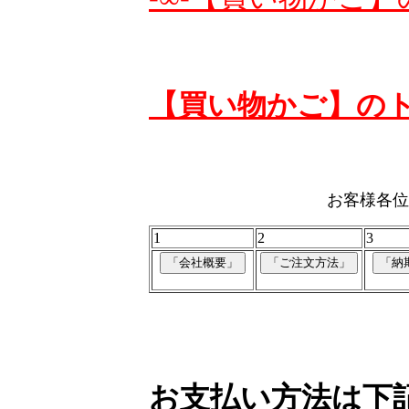
【買い物かご】の
お客様各位
1
2
3
お支払い方法は下