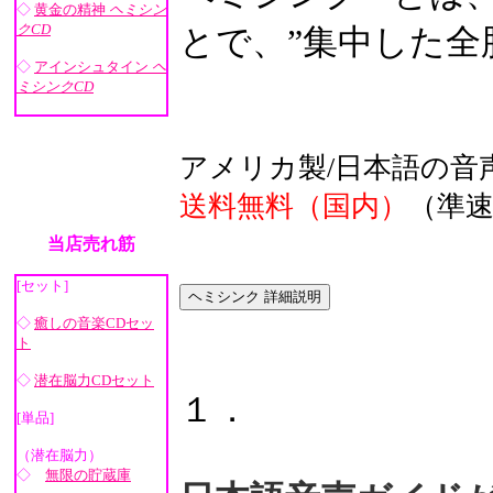
◇
黄金の精神
ヘミシン
クCD
とで、”集中した全
◇
アインシュタイン
ヘ
ミシンクCD
アメリカ製/日本語の音
送料無料（国内）
（準速
当店売れ筋
[セット]
◇
癒しの音楽CDセッ
ト
◇
潜在脳力CDセット
１．
[単品]
（潜在脳力）
◇
無限の貯蔵庫