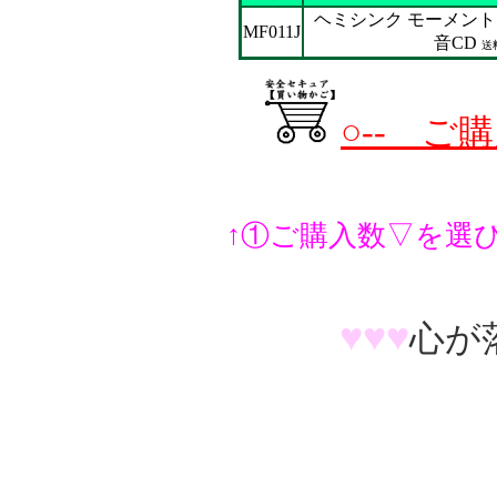
ヘミシンク モーメン
MF011J
音CD
送
○-- ご
↑①ご購入数▽を選
♥
♥
♥
心が