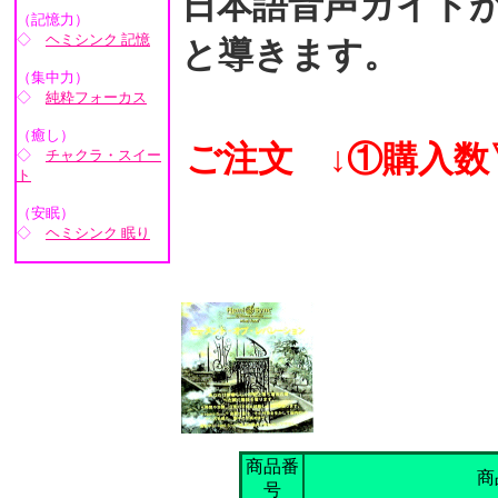
日本語音声ガイド
（記憶力）
◇
ヘミシンク 記憶
と導きます。
（集中力）
◇
純粋フォーカス
（癒し）
ご注文 ↓①購入数
◇
チャクラ・スイー
ト
（安眠）
◇
ヘミシンク 眠り
商品番
商
号