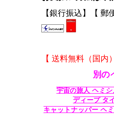
【銀行振込】【 郵
【 送料無料（国内）
別の
宇宙の旅人
ヘミシ
ディープ タ
キャットナッパー
ヘミ