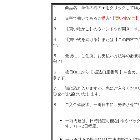
１． 商品名 単価の右の▼をクリックして購
２． 赤字で書いてある
ご購入/【買い物かご
３． 【買い物かご】のウィンドウが開きます
４． 【買い物を続ける】または【この内容で
す。
５． 最後に、ご住所、お支払い方法等の必要
完了!
６． 後日QLEから【 振込口座番号 】を含め
きます。
７． 誠に恐れ入りますが、先にご入金くださ
◎ 必ずお届けいたします。
８． ご入金確認後、一両日中に、発送させて
一万円超は、日時指定可能な[ ゆうパック
す。+1～2日程度。
一万円以下の場合には[ 準速達郵便・L37