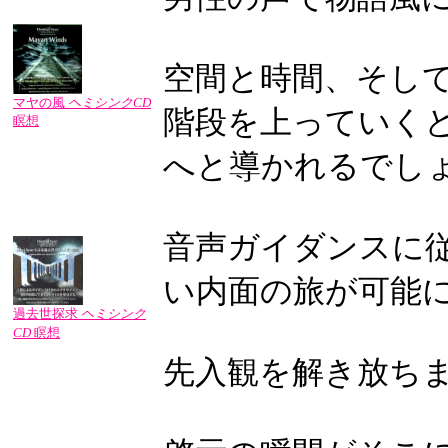
空間と時間、そし
マヤの風
ヘミシンクCD
階段を上っていく
瞑想
へと導かれるでし
音声ガイダンスに
い内面の旅が可能
過去世探求
ヘミシンク
CD
瞑想
先入観を解き放ち