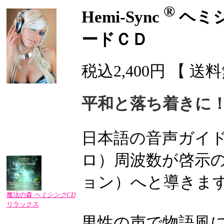
®
Hemi-Sync
ヘミ
ードＣＤ
税込2,400円 【 送
平和と落ち着きに
日本語の音声ガイ
ロ）周波数が啓示の
ョン）へと導きま
魔法の森
ヘミシンクCD
リラックス
男性の声で物語風