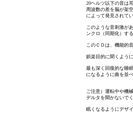
20ヘルツ以下の音は
周波数の差を脳が架
によって発見されて
このような音刺激が
ンクロ（同期化）す
このＣＤは、機能的
娯楽目的に聞くよう
最も深く回復的な睡
になるように曲を並
ご注意）運転中や機
デルタを聞かないで
眠くなるようにデザ