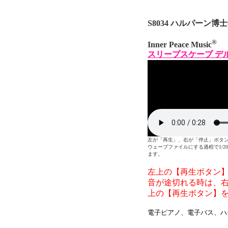
S8034 ハルパーン博
®
Inner Peace Music
スリープスケープ デル
左が「再生」、右が「停止」ボタンです。E
ウェーブファイルにする過程で1/
ます。
左上の【再生ボタン
音が途切れる時は、
上の【再生ボタン】
電子ピアノ、電子バス、ハ