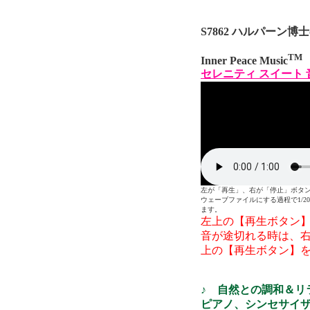
S7862 ハルパーン博
TM
Inner Peace Music
セレニティ スイート 
左が「再生」、右が「停止」ボタンです。E
ウェーブファイルにする過程で1/
ます。
左上の【再生ボタン
音が途切れる時は、
上の【再生ボタン】
♪ 自然との調和＆リ
ピアノ、シンセサイ