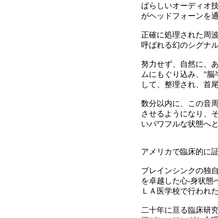
ばらしいオーディオ
がヘッドフォーンを
正確に処理された周
呼ばれる幻のシグナ
努力せず、自然に、
ムにもぐり込み、”脳
して、整理され、首
数分以内に、この音
させるようになり、
いパワフルな状態へ
アメリカで臨床的に
ブレインシンクの独
を卓越した心-身状態
ＬＡ医学校で行われ
二十年に亘る臨床研