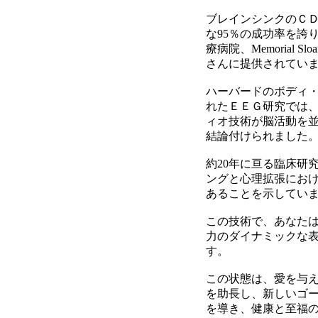
ブレインシンクのＣＤ
な95％の成功率を誇
療病院、Memorial Sloan 
さんに提供されてい
ハーバードのボディ
れたＥＥＧ研究では
ィオ技術が脳活動を並
結論付けられました
約20年に亘る臨床研
ングと心理拡張にお
あることを示してい
この技術で、あなた
力のダイナミックな
す。
この状態は、愛を与
を助長し、新しいゴ
を導き、健康と至福