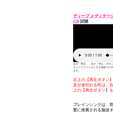
ディープ メディテー
CD
試聴
左が「再生」、右が「停止」ボタンです。E
ウェーブファイルにする過程で1/
ます。
左上の【再生ボタン
音が途切れる時は、
上の【再生ボタン】
ブレインシンクは、
繁に推薦される脳波